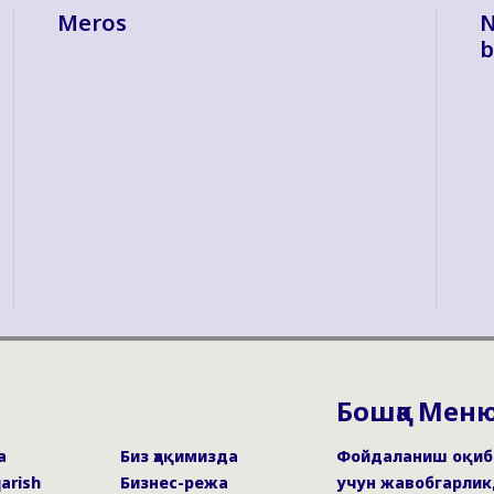
Meros
N
b
Бошқа Мен
a
Биз ҳақимизда
Фойдаланиш оқиб
qarish
Бизнес-режа
учун жавобгарлик