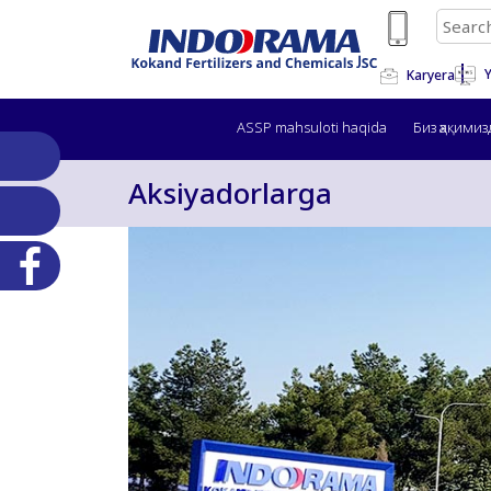
Y
Karyera
ASSP mahsuloti haqida
Биз ҳақимиз
Aksiyadorlarga