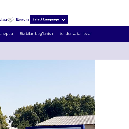
olasi
Select Language
Шикоят
Галерея
Biz bilan bog'lanish
tender va tanlovlar