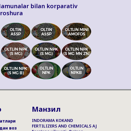
amunalar bilan korparativ
roshura
ю
Манзил
INDORAMA KOKAND
атлари
FERTILIZERS AND CHEMICALS AJ
дан воз