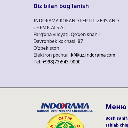
Biz bilan bog'lanish
INDORAMA KOKAND FERTILIZERS AND
CHEMICALS AJ
Farg'ona viloyati, Qo'qon shahri
Davronbek ko'chasi, 87
O'zbekiston
Elektron pochta:
ikf@uz.indorama.com
Tel:
+998(73)543-9000
Меню
Bosh sahif
Ishlab chi