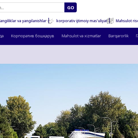
GO
Mahsulot ris
angiliklar va yangilanishlar
korporativ ijtimoiy mas'uliyat
да
Корпоратив бошқарув
Mahsulot va xizmatlar
Barqarorlik